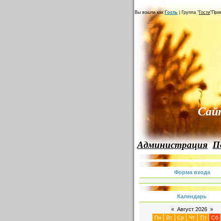
Вы вошли как
Гость
|
Группа
"
Гости
"
При
Сай
Администрация
П
Форма входа
Календарь
«
Август 2026
»
Пн
Вт
Ср
Чт
Пт
Сб