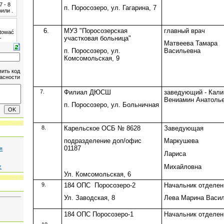
п. Поросозеро, ул. Гагарина, 7
6.
МУЗ "Поросозерская
главный врач
участковая больница"
Матвеева Тамара
п. Поросозеро, ул.
Васильевна
Комсомольская, 9
7.
Филиал ДЮСШ
заведующий - Кали
Вениамин Анатоль
п. Поросозеро, ул. Больничная
8.
Карельское ОСБ № 8628
Заведующая
подразделение доп/офис
Маркушева
01187
я
Лариса
Михайловна
z
Ул. Комсомольская, 6
9.
184 ОПС
Поросозеро-2
Начальник отделен
Ул. Заводская, 8
Лева Марина Васи
184 ОПС Поросозеро-1
Начальник отделен