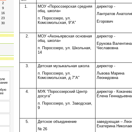
2
1.
МОУ «Поросозерская средняя
директор -
9
общ. школа»
16
Лантратов Анатоли
п. Поросозеро, ул.
23
Егорович
Комсомольская, 9"А"
30
2.
МОУ «Аконьярвская основная
директор -
общ. школа»
Ерукова Валентина
п. Поросозеро, ул. Школьная,
Чеславовна
14
3.
Детская музыкальная школа
директор -
п. Поросозеро, ул.
Львова Марина
Комсомольская, д.7"А"
Леонидовна
4.
МУК "Поросозерский Центр
директор - Кокачев
досуга"
Елена Геннадьевна
п. Поросозеро, ул. Заводская,
9
5.
Детское объединение
заведующая – Лео
Екатерина Николае
№ 26