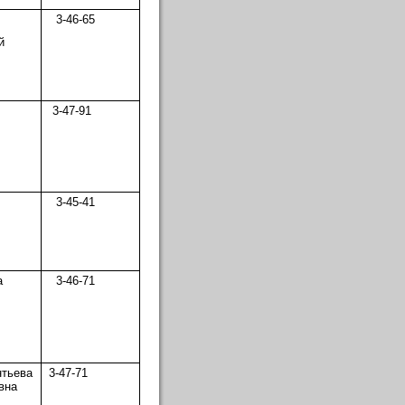
3-46-65
й
3-47-91
3-45-41
а
3-46-71
нтьева
3-47-71
вна