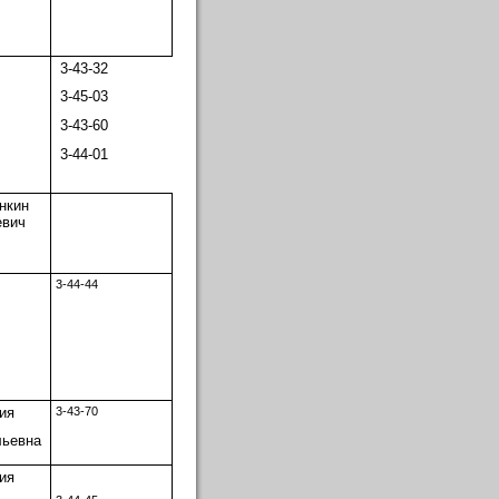
3-43-32
3-45-03
3-43-60
3-44-01
нкин
евич
3-44-44
ия
3-43-70
льевна
ия