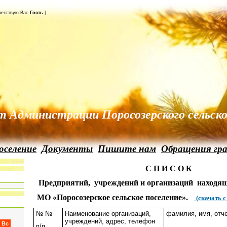
ветствую Вас
Гость
|
т Администрации Поросозерского сельско
оселение
Документы
Пишите нам
Обращения гр
С П И С О К
Предприятий,
учреждений и организаций
находящ
МО «Поросозерское
сельское поселение».
(скачать 
№ №
Наименование организаций,
фамилия, имя, отч
учреждений, адрес, телефон
Вс
п/п