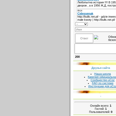
200
Друзья сайта
Наша школа
Карелия официальна
Сообщество uCoz
FAQ по системе
Инструкции для uCo
-
Онлайн всего:
1
Гостей:
1
Пользователей:
0